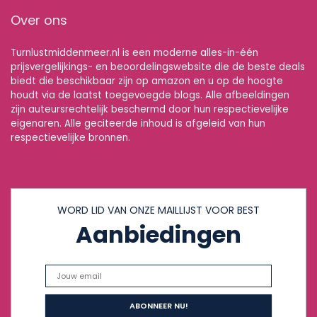
Over ons
Turnlustmiddenmeer.nl is een moderne alles-in-één
prijsvergelijkings- en beoordelingswebsite die de beste deals
biedt die beschikbaar zijn op amazon en u op de hoogte
houdt via de laatst toegevoegde blogs. Alle afbeeldingen
zijn auteursrechtelijk beschermd door hun respectievelijke
eigenaren. Alle geciteerde inhoud is afgeleid van hun
respectievelijke bronnen.
WORD LID VAN ONZE MAILLIJST VOOR BEST
Aanbiedingen