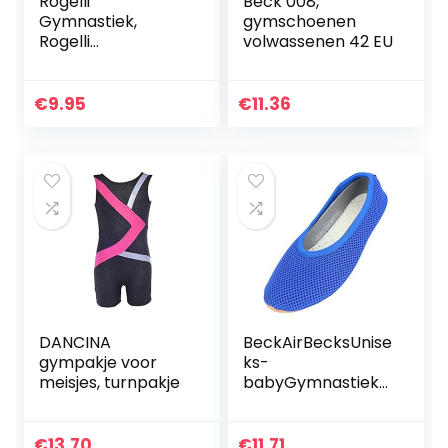
Rogelli
Beck 008,
Gymnastiek,
gymschoenen
Rogelli
volwassenen 42 EU
Gymnastiekschoe
nen voor dames
€
9.95
€
11.36
DANCINA
BeckAirBecksUnise
gympakje voor
ks-
meisjes, turnpakje
babyGymnastieks
choenengymscho
enen
€
13.70
€
11.71