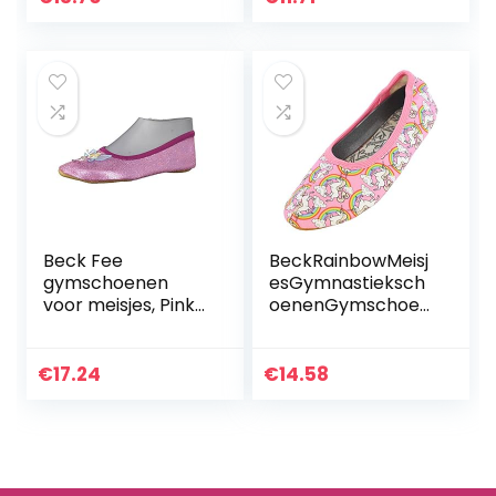
Beck Fee
BeckRainbowMeisj
gymschoenen
esGymnastieksch
voor meisjes, Pink
oenenGymschoen
Pink 06, 23 EU
en
€
17.24
€
14.58