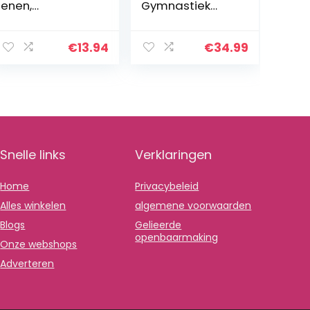
enen,
Gymnastiek
baletschoenen
turnpakjes voor
bloemen 208751
meisjes Deluxe
meisjes
€
13.94
€
34.99
gymnastiekscho
enen, roze,
24/25 EU
Snelle links
Verklaringen
Home
Privacybeleid
Alles winkelen
algemene voorwaarden
Blogs
Gelieerde
openbaarmaking
Onze webshops
Adverteren