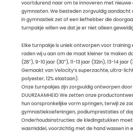
voortdurend naar om te innoveren met nieuwe c
gymnasten. We besteden zorgvuldig aandacht aan
in gymnastiek zet of een liefhebber die doorgaa
turnpakje willen we dat je er niet alleen geweldi
Elke turnpakje is uniek ontworpen voor trainin
raden wij u aan om de maat kleiner te maken dan 
(28″), 9-10 jaar (30″), 11-13 jaar (32in), 13-14 ja
Gemaakt van Velocity’s superzachte, ultra-lic
polyester, 12% elastaan).
Onze turnpakjes zijn zorgvuldig ontworpen doo
DUURZAAMHEID We zetten onze productontwerpen
hun oorspronkelijke vorm springen, terwijl ze z
gymnastiekoefeningen, podiumprestaties of dage
Onderhoudsinstructies: de kledingstukken moet
wasmiddel, voorzichtig met de hand wassen in ee