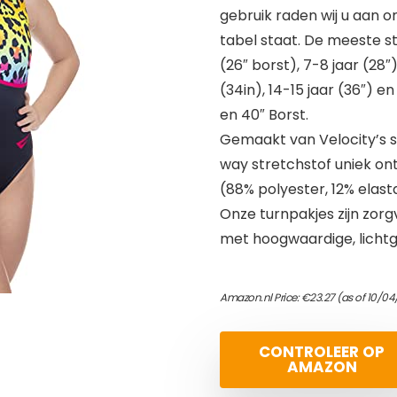
gebruik raden wij u aan 
tabel staat. De meeste sti
(26″ borst), 7-8 jaar (28″),
(34in), 14-15 jaar (36″) 
en 40″ Borst.
Gemaakt van Velocity’s s
way stretchstof uniek on
(88% polyester, 12% elast
Onze turnpakjes zijn zor
met hoogwaardige, licht
Amazon.nl Price:
€
23.27
(as of 10/04
CONTROLEER OP
AMAZON