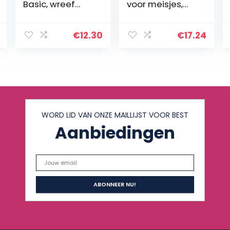
Basic, wreef
voor meisjes,
gymnastiekscho
Pink Pink 06, 23
enen, zwart, 25
EU
EU
€
12.30
€
17.24
WORD LID VAN ONZE MAILLIJST VOOR BEST
Aanbiedingen