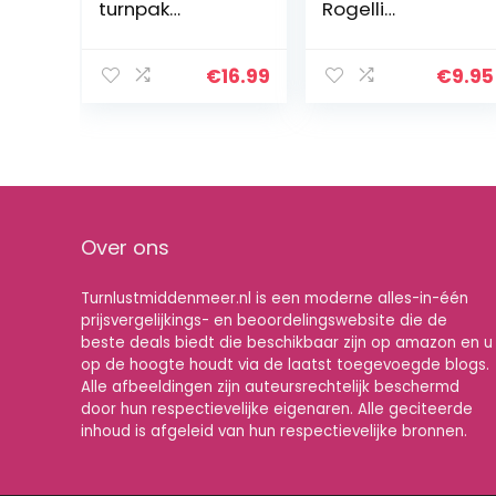
turnpak
Rogelli
dancewear
Gymnastiekscho
mouwloos voor
enen voor
meisjes
dames
€
16.99
€
9.95
Over ons
Turnlustmiddenmeer.nl is een moderne alles-in-één
prijsvergelijkings- en beoordelingswebsite die de
beste deals biedt die beschikbaar zijn op amazon en u
op de hoogte houdt via de laatst toegevoegde blogs.
Alle afbeeldingen zijn auteursrechtelijk beschermd
door hun respectievelijke eigenaren. Alle geciteerde
inhoud is afgeleid van hun respectievelijke bronnen.