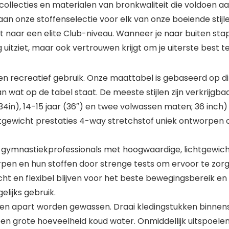
ollecties en materialen van bronkwaliteit die voldoen a
 onze stoffenselectie voor elk van onze boeiende stijlen
t naar een elite Club-niveau. Wanneer je naar buiten sta
g uitziet, maar ook vertrouwen krijgt om je uiterste best t
g en recreatief gebruik. Onze maattabel is gebaseerd op 
wat op de tabel staat. De meeste stijlen zijn verkrijgbaa
ar (34in), 14-15 jaar (36″) en twee volwassen maten; 36 inch)
htgewicht prestaties 4-way stretchstof uniek ontworpen 
r gymnastiekprofessionals met hoogwaardige, lichtgewic
 en hun stoffen door strenge tests om ervoor te zorge
acht en flexibel blijven voor het beste bewegingsbereik en
lijks gebruik.
en apart worden gewassen. Draai kledingstukken binnens
n grote hoeveelheid koud water. Onmiddellijk uitspoelen.