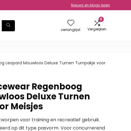
Nieuws en blogs lezen
0
Vergelijken
verlanglijst
g Leopard Mouwloos Deluxe Turnen Turnpakje voor
ncewear Regenboog
wloos Deluxe Turnen
or Meisjes
ntworpen voor training en recreatief gebruik.
eerd op dit type pasvorm. Voor concurrerend