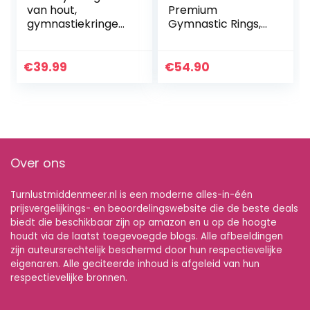
van hout,
Premium
gymnastiekringen
Gymnastic Rings,
met verstelbare
Wooden Gym
gespen, voor
Rings for
fitnesstraining, 28
Calisthenics –
€
39.99
€
54.90
mm/32 mm
Wide Straps with
Length Markings +
Door Anchor…
Over ons
Turnlustmiddenmeer.nl is een moderne alles-in-één
prijsvergelijkings- en beoordelingswebsite die de beste deals
biedt die beschikbaar zijn op amazon en u op de hoogte
houdt via de laatst toegevoegde blogs. Alle afbeeldingen
zijn auteursrechtelijk beschermd door hun respectievelijke
eigenaren. Alle geciteerde inhoud is afgeleid van hun
respectievelijke bronnen.