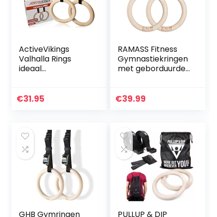
ActiveVikings
RAMASS Fitness
Valhalla Rings
Gymnastiekringen
ideaal
met geborduurde
trainingsapparaat
nummers op de
voor thuis en
bandjes, perfect
buiten, turnringen,
voor gymnastiek
€
31.95
€
39.99
gymnastiekringen
Calisthenics
met riemen…
GHB Gymringen
PULLUP & DIP