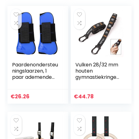
Paardenondersteu
Vulken 28/32 mm
ningslaarzen, 1
houten
paar ademende
gymnastiekringen
paardenruggen
met verstelbare
Springende
genummerde
beenbeschermers
banden.
€
26.26
€
44.78
Ondersteuning
Olympische ringen
Wrap
voor kerntraining
Paardensport…
en…