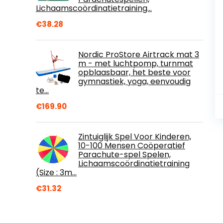
Lichaamscoördinatietraining…
€
38.28
Nordic ProStore Airtrack mat 3
m - met luchtpomp, turnmat
opblaasbaar, het beste voor
gymnastiek, yoga, eenvoudig
te…
€
169.90
Zintuiglijk Spel Voor Kinderen,
10-100 Mensen Coöperatief
Parachute-spel Spelen,
Lichaamscoördinatietraining
(Size : 3m…
€
31.32