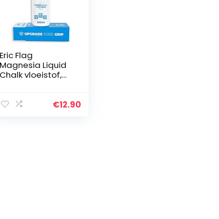
Eric Flag
Magnesia Liquid
Chalk vloeistof,
hoge kwaliteit,
Frans merk,
vloeistof, 200 ml,
€
12.90
voor sport, street
workout…