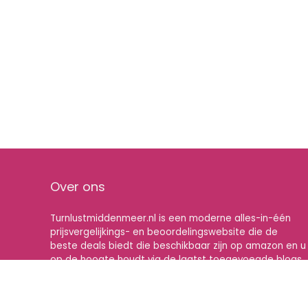
Over ons
Turnlustmiddenmeer.nl is een moderne alles-in-één
prijsvergelijkings- en beoordelingswebsite die de
beste deals biedt die beschikbaar zijn op amazon en u
op de hoogte houdt via de laatst toegevoegde blogs.
Alle afbeeldingen zijn auteursrechtelijk beschermd
door hun respectievelijke eigenaren. Alle geciteerde
inhoud is afgeleid van hun respectievelijke bronnen.