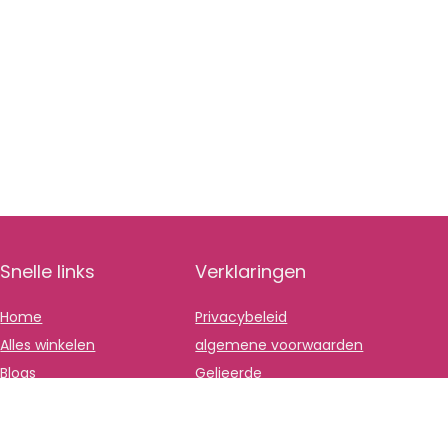
Snelle links
Verklaringen
Home
Privacybeleid
Alles winkelen
algemene voorwaarden
Blogs
Gelieerde
openbaarmaking
Onze webshops
Adverteren