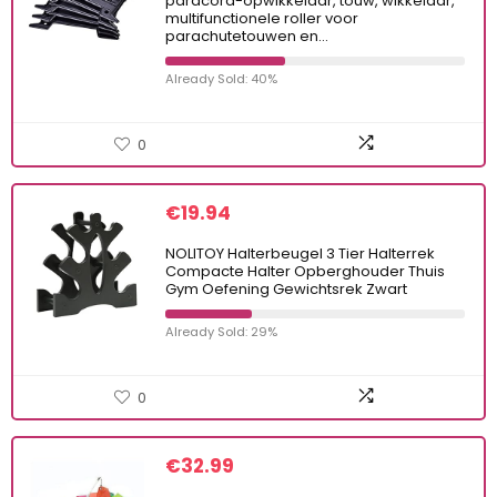
paracord-opwikkelaar, touw, wikkelaar,
multifunctionele roller voor
parachutetouwen en…
Already Sold: 40%
0
€
19.94
NOLITOY Halterbeugel 3 Tier Halterrek
Compacte Halter Opberghouder Thuis
Gym Oefening Gewichtsrek Zwart
Already Sold: 29%
0
€
32.99