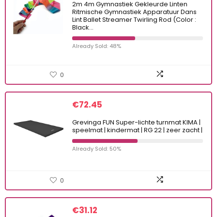
2m 4m Gymnastiek Gekleurde Linten
Ritmische Gymnastiek Apparatuur Dans
Lint Ballet Streamer Twirling Rod (Color :
Black…
Already Sold: 48%
0
€
72.45
Grevinga FUN Super-lichte turnmat KIMA |
speelmat | kindermat | RG 22 | zeer zacht |
Already Sold: 50%
0
€
31.12