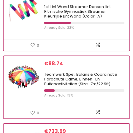
1 st Lint Wand Streamer Dansen Lint
Ritmische Gymnastiek Streamer
Kleurrijke Lint Wand (Color : A)
Already Sold: 33%
0
€
88.74
Teamwerk Spel, Balans & Coördinatie
Parachute Game, Binnen- En
Buitenactiviteiten (Size : 7m/22.9ft)
Already Sold: 13%
0
€
733.99