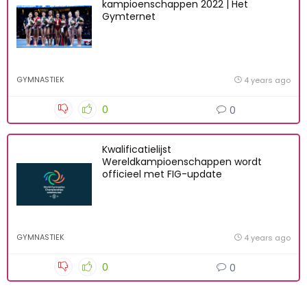
kampioenschappen 2022 | Het
Gymternet
GYMNASTIEK
4 years ago
0
0
Kwalificatielijst
Wereldkampioenschappen wordt
officieel met FIG-update
GYMNASTIEK
4 years ago
0
0