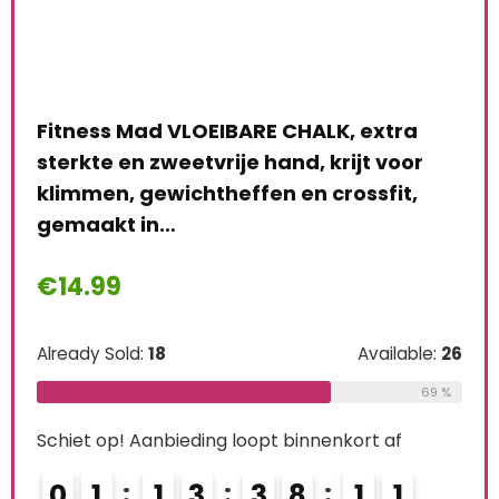
,
Fitness Mad VLOEIBARE CHALK, extra
m,
sterkte en zweetvrije hand, krijt voor
klimmen, gewichtheffen en crossfit,
gemaakt in…
Wea
€
14.99
€
3
le:
16
Already Sold:
18
Available:
26
75 %
Alre
69 %
Schiet op! Aanbieding loopt binnenkort af
Schi
0
1
1
3
3
8
1
0