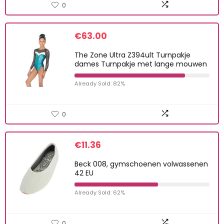
0
€
63.00
The Zone Ultra Z394ult Turnpakje
dames Turnpakje met lange mouwen
Already Sold: 82%
0
€
11.36
Beck 008, gymschoenen volwassenen
42 EU
Already Sold: 62%
0