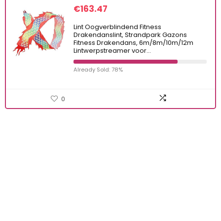
€
163.47
Lint Oogverblindend Fitness
Drakendanslint, Strandpark Gazons
Fitness Drakendans, 6m/8m/10m/12m
Lintwerpstreamer voor…
Already Sold: 78%
0
Iets interessants
gevonden ?
KRIJG BETERE RESULTATEN DOOR
VANDAAG TE UPGRADEN!