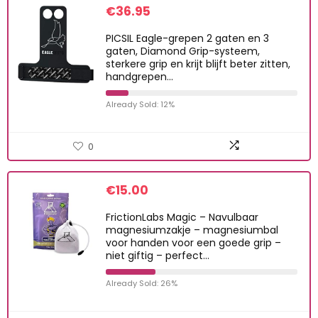
€
36.95
PICSIL Eagle-grepen 2 gaten en 3
gaten, Diamond Grip-systeem,
sterkere grip en krijt blijft beter zitten,
handgrepen…
Already Sold: 12%
0
€
15.00
FrictionLabs Magic – Navulbaar
magnesiumzakje – magnesiumbal
voor handen voor een goede grip –
niet giftig – perfect…
Already Sold: 26%