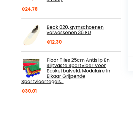
€
24.78
Beck 020, gymschoenen
volwassenen 36 EU
€
12.30
Floor Tiles 25cm Antislip En
Slijtvaste Sportvloer Voor
Basketbalveld, Modulaire In
Elkaar Grijpende
Sportvloertegels…
€
30.01