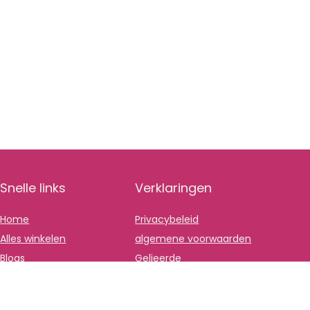
Snelle links
Verklaringen
Home
Privacybeleid
Alles winkelen
algemene voorwaarden
Blogs
Gelieerde
openbaarmaking
Onze webshops
Adverteren