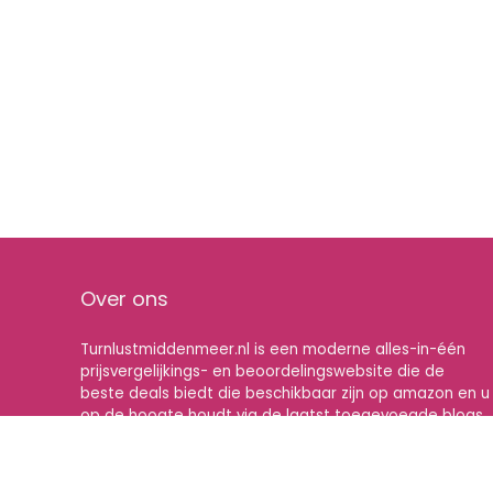
Over ons
Turnlustmiddenmeer.nl is een moderne alles-in-één
prijsvergelijkings- en beoordelingswebsite die de
beste deals biedt die beschikbaar zijn op amazon en u
op de hoogte houdt via de laatst toegevoegde blogs.
Alle afbeeldingen zijn auteursrechtelijk beschermd
door hun respectievelijke eigenaren. Alle geciteerde
inhoud is afgeleid van hun respectievelijke bronnen.