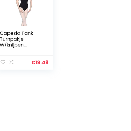
Capezio Tank
Turnpakje
W/knijpen
voorzijde 126 cm
Capezio Klasse
Collectie
€
19.48