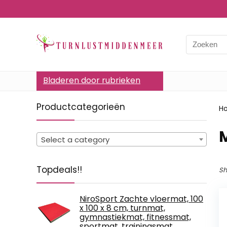
Bladeren door rubrieken
Productcategorieën
H
Select a category
Topdeals!!
Sh
NiroSport Zachte vloermat, 100
x 100 x 8 cm, turnmat,
gymnastiekmat, fitnessmat,
sportmat, trainingsmat,