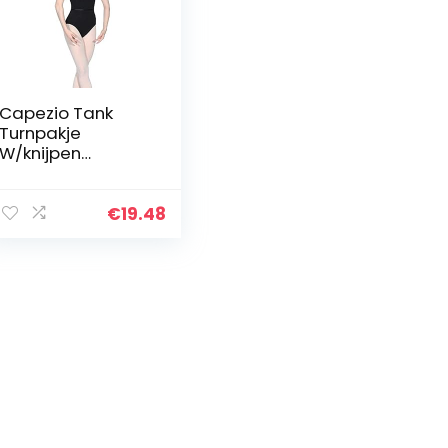
Capezio Tank
Turnpakje
W/knijpen
voorzijde 126 cm
Capezio Klasse
Collectie
€
19.48