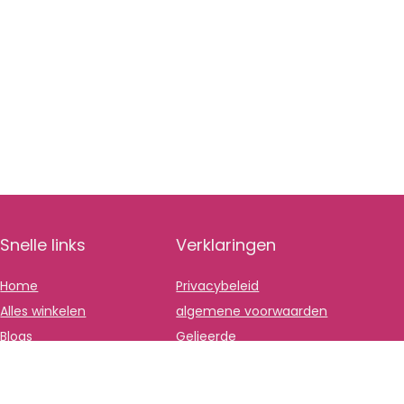
Snelle links
Verklaringen
Home
Privacybeleid
Alles winkelen
algemene voorwaarden
Blogs
Gelieerde
openbaarmaking
Onze webshops
Adverteren