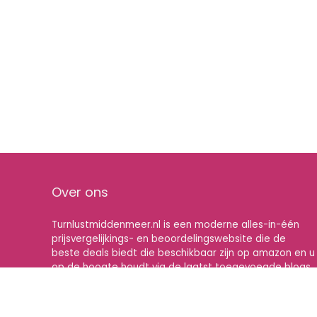
Over ons
Turnlustmiddenmeer.nl is een moderne alles-in-één
prijsvergelijkings- en beoordelingswebsite die de
beste deals biedt die beschikbaar zijn op amazon en u
op de hoogte houdt via de laatst toegevoegde blogs.
Alle afbeeldingen zijn auteursrechtelijk beschermd
door hun respectievelijke eigenaren. Alle geciteerde
inhoud is afgeleid van hun respectievelijke bronnen.