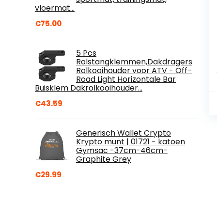
vloermat…
€
75.00
5 Pcs
Rolstangklemmen,Dakdragers
Rolkooihouder voor ATV - Off-
Road Light Horizontale Bar
Buisklem Dakrolkooihouder…
€
43.59
Generisch Wallet Crypto
Krypto munt | 01721 - katoen
Gymsac -37cm-46cm-
Graphite Grey
€
29.99