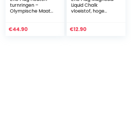
turnringen –
Liquid Chalk
Olympische Maat
vloeistof, hoge
Gym Rings, 28mm
kwaliteit, Frans
Diameter – Houten
merk, vloeistof, 200
Ringen met
ml, voor sport,
€
44.90
€
12.90
Gegradueerde
street workout…
Ophangbanden…