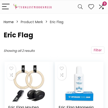
0
Home
Product Merk
‎Eric Flag
‎Eric Flag
Filter
Showing all 2 results
Eric Flag Houten
Eric Flag Magnesia