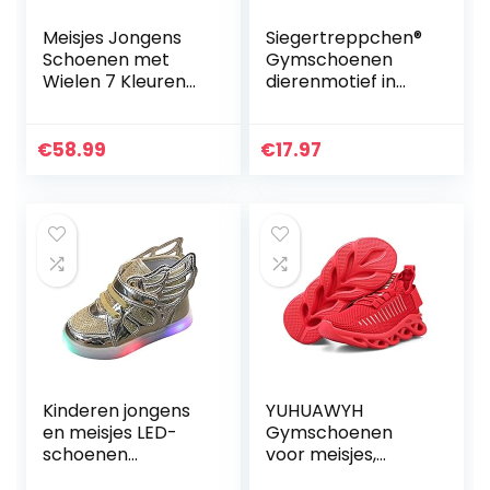
Meisjes Jongens
Siegertreppchen®
Schoenen met
Gymschoenen
Wielen 7 Kleuren
dierenmotief in
LED Lichten
turquoise (maat
Rolschaatsen USB
24 – 40),
Oplaadbaar
gymnastiekschoen
€
58.99
€
17.97
Lichtgevende
en voor meisjes en
Schoenen Dubbel
jongens…
Wiel…
Kinderen jongens
YUHUAWYH
en meisjes LED-
Gymschoenen
schoenen
voor meisjes,
kinderen
uniseks,