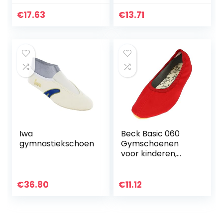
babyschoenen
kinderschoenen,
loopschoenen met
sportschoenen,
€
17.63
€
13.71
zachte zolen
loopschoenen,
lichtgevende
ademend, jongens,
turnschoenen…
outdoor…
Iwa
Beck Basic 060
gymnastiekschoen
Gymschoenen
voor kinderen,
uniseks, Rood Rood
Rood 07, 42 EU
€
36.80
€
11.12