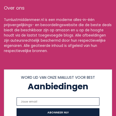
Over ons
Turnlustmiddenmeer.nl is een moderne alles-in-één
prijsvergelijkings- en beoordelingswebsite die de beste deals
biedt die beschikbaar zijn op amazon en u op de hoogte
houdt via de laatst toegevoegde blogs. Alle afbeeldingen
zijn auteursrechtelijk beschermd door hun respectievelijke
eigenaren. Alle geciteerde inhoud is afgeleid van hun
respectievelijke bronnen.
WORD LID VAN ONZE MAILLIJST VOOR BEST
Aanbiedingen