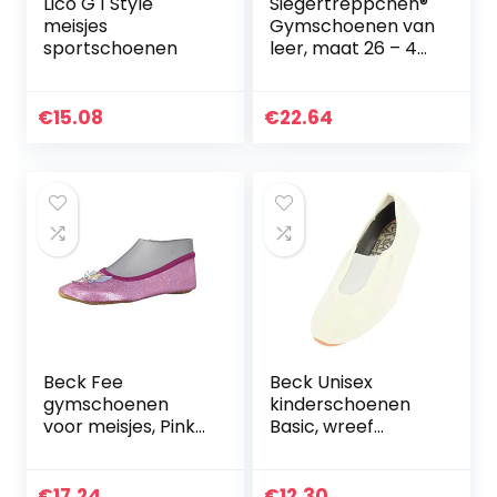
Lico G 1 Style
Siegertreppchen®
meisjes
Gymschoenen van
sportschoenen
leer, maat 26 – 40,
wit,
gymnastiekschoen
en voor kinderen
€
15.08
€
22.64
en volwassenen,
ademend en…
Beck Fee
Beck Unisex
gymschoenen
kinderschoenen
voor meisjes, Pink
Basic, wreef
Pink 06, 23 EU
gymnastiekschoen
en, zwart, 25 EU
€
17.24
€
12.30