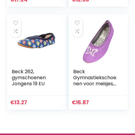
Beck 262,
Beck
gymschoenen
Gymnastiekschoe
Jongens 19 EU
nen voor meisjes,
lila, 23 EU
€
13.27
€
15.87