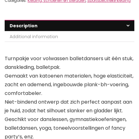
Categories:
Kleding, schoenen en sieraden
,
Sportspecifieke kleding
Description
Additional information
Turnpakje voor volwassen balletdansers uit één stuk,
danskleding, balletpak.
Gemaakt van katoenen materialen, hoge elasticiteit,
zacht en ademend, ingebouwde plank-bh-voering,
comfortabeler.
Niet-bindend ontwerp dat zich perfect aanpast aan
je huid, zodat het silhouet slanker en gladder lijkt.
Geschikt voor danslessen, gymnastiekoefeningen,
balletdansen, yoga, toneelvoorstellingen of fancy
party’s, enz.