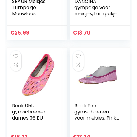
SEAUR Meisjes
DANCINA
Turnpakje
gympakje voor
Mouwloos
meisjes, turnpakje
Kinderen
Gymnastiekpak
Lange Mouwe
€
25.99
€
13.70
Dans Kleding Ballet
Yoga Klassieke
Turnpakje…
Beck 051,
Beck Fee
gymschoenen
gymschoenen
dames 36 EU
voor meisjes, Pink
Pink 06, 23 EU