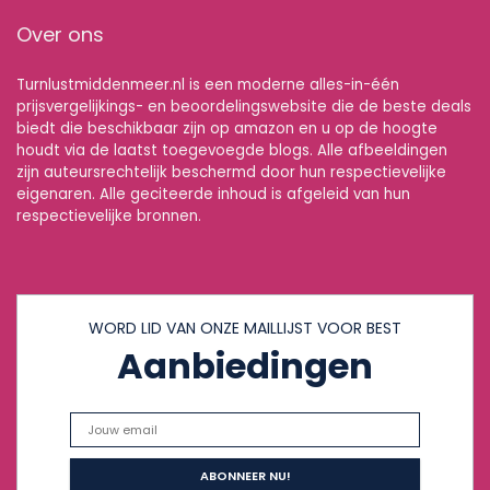
Over ons
Turnlustmiddenmeer.nl is een moderne alles-in-één
prijsvergelijkings- en beoordelingswebsite die de beste deals
biedt die beschikbaar zijn op amazon en u op de hoogte
houdt via de laatst toegevoegde blogs. Alle afbeeldingen
zijn auteursrechtelijk beschermd door hun respectievelijke
eigenaren. Alle geciteerde inhoud is afgeleid van hun
respectievelijke bronnen.
WORD LID VAN ONZE MAILLIJST VOOR BEST
Aanbiedingen