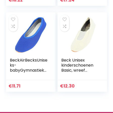
€
16.22
€
17.24
BeckAirBecksUnise
Beck Unisex
ks-
kinderschoenen
babyGymnastieks
Basic, wreef
choenengymscho
gymnastiekschoen
enen
en, zwart, 25 EU
€
11.71
€
12.30