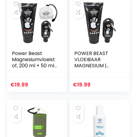
Power Beast
POWER BEAST
Magnesiumvloeist
VLOEIBAAR
of, 200 ml + 50 ml
MAGNESIUM |
+ 60 g, navulbaar
Vloeibaar krijt |
magnesiumkrijt,
Geen zweet meer,
vloeibaar krijt,
Extreme Crossfit
€
19.99
€
19.99
gym, calisthenic…
Grip, Calisthenics,
Gewichtheffen…