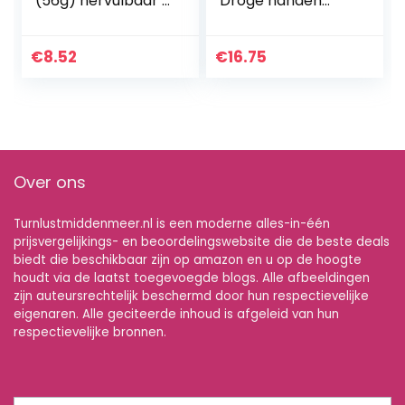
(56g) hervulbaar |
Droge handen
hoge kwaliteit krijt
verbeteren de
en magnesia voor
prestaties | Voor
klimmen,
Calisthenics, Gym,
€
8.52
€
16.75
boulderen…
Gewichtheffen,
Klimmen
Over ons
Turnlustmiddenmeer.nl is een moderne alles-in-één
prijsvergelijkings- en beoordelingswebsite die de beste deals
biedt die beschikbaar zijn op amazon en u op de hoogte
houdt via de laatst toegevoegde blogs. Alle afbeeldingen
zijn auteursrechtelijk beschermd door hun respectievelijke
eigenaren. Alle geciteerde inhoud is afgeleid van hun
respectievelijke bronnen.