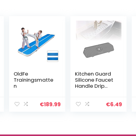
OldFe
Kitchen Guard
Trainingsmatte
Silicone Faucet
n
Handle Drip
Catcher Tray
Mat Kitchen Sink
Splash Guard
€
189.99
€
6.49
Behind Faucet
Rubber Sink
Drying…