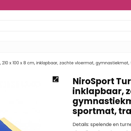
 210 x 100 x 8 cm, inklapbaar, zachte vloermat, gymnastiekmat,
NiroSport Tur
inklapbaar, 
gymnastiekma
sportmat, tr
Details: spelende en tur