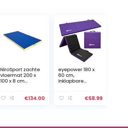
NiroSport zachte
eyepower 180 x
vloermat 200 x
60 cm,
100 x 8 cm
inklapbare
turnmat
turnmat voor
fitnessmat
thuis,
gymnastiekmat
gymnastiekmat,
€
134.00
€
58.99
sportmat
dikte 5 cm,
(blauw / geel)
zachte
vloermat,
acrobatiemat,
yogamat…