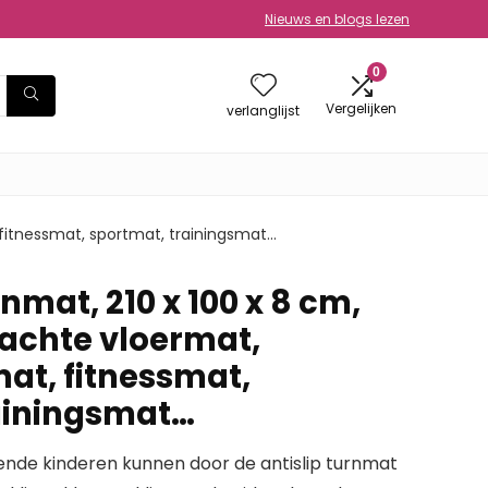
Nieuws en blogs lezen
0
Vergelijken
verlanglijst
 fitnessmat, sportmat, trainingsmat…
nmat, 210 x 100 x 8 cm,
zachte vloermat,
t, fitnessmat,
ainingsmat…
nende kinderen kunnen door de antislip turnmat