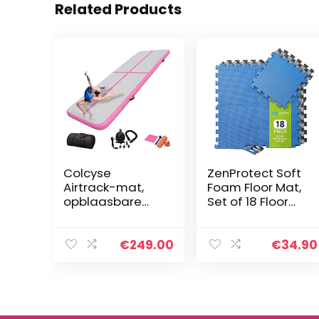
Related Products
Colcyse
ZenProtect Soft
Airtrack-mat,
Foam Floor Mat,
opblaasbare
Set of 18 Floor
trainingsmat, 10
Interlocking
cm hoog,
Puzzle Mats for
3/4/5/6/7 m
Sport, Fitness
€
249.00
€
34.90
lang, turnmat
Equipment &
met elektrische
Training Rooms…
luchtpomp…