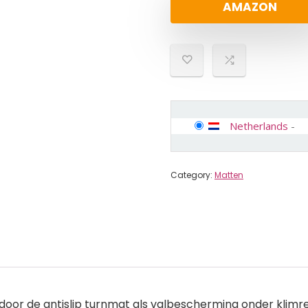
AMAZON
Netherlands
-
Category:
Matten
 door de antislip turnmat als valbescherming onder klim