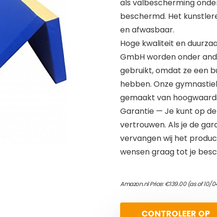
als valbescherming onde
beschermd. Het kunstleren
en afwasbaar.
Hoge kwaliteit en duurza
GmbH worden onder ander
gebruikt, omdat ze een 
hebben. Onze gymnastiekm
gemaakt van hoogwaardige,
Garantie — Je kunt op de
vertrouwen. Als je de gar
vervangen wij het product
wensen graag tot je besc
Amazon.nl Price:
€
139.00
(as of 10/0
CONTROLEER OP