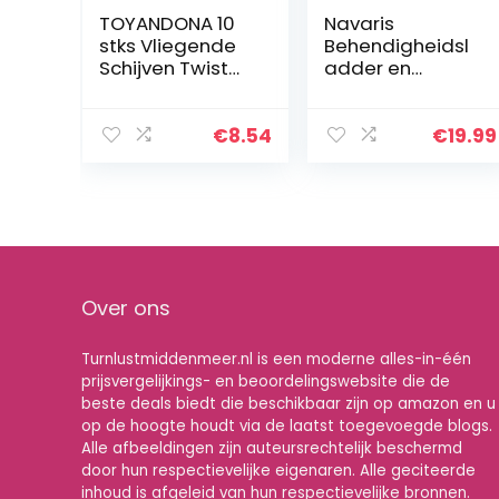
TOYANDONA 10
Navaris
stks Vliegende
Behendigheidsl
Schijven Twist
adder en
Disc Flyer
Parachute Set –
Schotels
Snelheid en
Spinning
Behendigheid
€
8.54
€
19.99
Shooter
Trainingsappar
Vliegende Schijf
atuur met
Speelgoed voor
Ladder van 6m
Kinderen…
en…
Over ons
Turnlustmiddenmeer.nl is een moderne alles-in-één
prijsvergelijkings- en beoordelingswebsite die de
beste deals biedt die beschikbaar zijn op amazon en u
op de hoogte houdt via de laatst toegevoegde blogs.
Alle afbeeldingen zijn auteursrechtelijk beschermd
door hun respectievelijke eigenaren. Alle geciteerde
inhoud is afgeleid van hun respectievelijke bronnen.