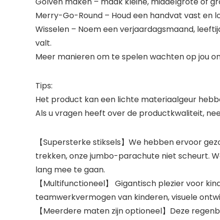
Golven maken – maak kleine, middelgrote of gr
Merry-Go-Round – Houd een handvat vast en loo
Wisselen – Noem een ​​verjaardagsmaand, leefti
valt.
Meer manieren om te spelen wachten op jou o
Tips:
Het product kan een lichte materiaalgeur hebbe
Als u vragen heeft over de productkwaliteit, ne
【Supersterke stiksels】We hebben ervoor gezorg
trekken, onze jumbo-parachute niet scheurt. 
lang mee te gaan.
【Multifunctioneel】 Gigantisch plezier voor kinde
teamwerkvermogen van kinderen, visuele ontwikk
【Meerdere maten zijn optioneel】Deze regenboo