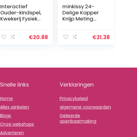
Interactief
minkissy 24-
Ouder-kindspel,
Delige Kapper
Kwekerij Fysieke
Knijp Meting
Training Speel
Container
Parachutespelle
Make-Up Kunst
n,
Kunst Lotion
€
20.88
€
21.38
Lichaamscoördi
Ambachten
natietraining
Ounces
(Size : 2m/6…
Cosmetische
Dop en…
Snelle links
Verklaringen
Home
Privacybeleid
Alles winkelen
algemene voorwaarden
Blogs
Gelieerde
openbaarmaking
Onze webshops
Adverteren