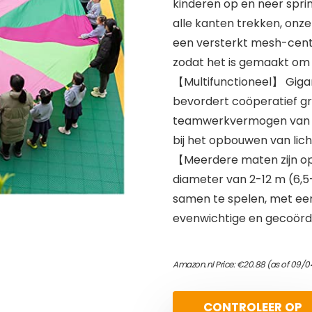
kinderen op en neer spri
alle kanten trekken, on
een versterkt mesh-cent
zodat het is gemaakt om
【Multifunctioneel】 Gigant
bevordert coöperatief gro
teamwerkvermogen van kin
bij het opbouwen van lic
【Meerdere maten zijn o
diameter van 2-12 m (6,5
samen te spelen, met een
evenwichtige en gecoördi
Amazon.nl Price:
€
20.88
(as of 09/0
CONTROLEER OP