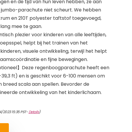
ngen en de tijd van hun leven hebben, ze aan
ze jumbo-parachute niet scheurt. We hebben
rum en 210T polyester taftstof toegevoegd,
 lang mee te gaan.
isch plezier voor kinderen van alle leeftijden,
epsspel, helpt bij het trainen van het
deren, visuele ontwikkeling, terwijl het helpt
haamscoördinatie en fijne bewegingen.
ptioneel】Deze regenboogparachute heeft een
-39,3 ft) en is geschikt voor 6-100 mensen om
 breed scala aan spellen. Bevorder de
neerde ontwikkeling van het kinderlichaam.
4/2023 15:35 PST-
Details
)