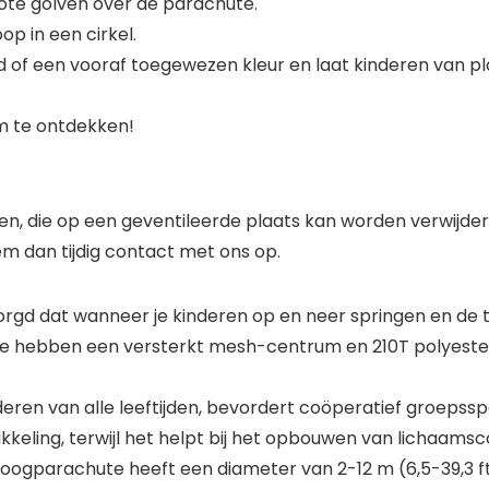
ote golven over de parachute.
p in een cirkel.
jd of een vooraf toegewezen kleur en laat kinderen van 
m te ontdekken!
n, die op een geventileerde plaats kan worden verwijder
em dan tijdig contact met ons op.
d dat wanneer je kinderen op en neer springen en de ti
We hebben een versterkt mesh-centrum en 210T polyester
ren van alle leeftijden, bevordert coöperatief groepsspel
eling, terwijl het helpt bij het opbouwen van lichaamsco
gparachute heeft een diameter van 2-12 m (6,5-39,3 ft