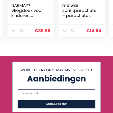
NARMAY®
meiwar
Vliegdoek voor
sprintparachute
kinderen,
– parachute
roterende
voor
regenboog met
snelheidstrainin
12 handgrepen,
g I renparachute
€
36.99
€
14.94
366 cm
voor
sprinttraining
WORD LID VAN ONZE MAILLIJST VOOR BEST
Aanbiedingen