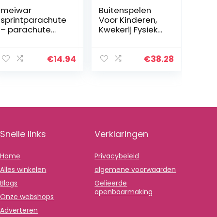
meiwar
Buitenspelen
sprintparachute
Voor Kinderen,
– parachute
Kwekerij Fysieke
voor
Training
snelheidstrainin
Weerstand
g I renparachute
Speel
€
14.94
€
38.28
voor
Parachutespelle
sprinttraining
n,
Lichaamscoördi
natietraining…
Snelle links
Verklaringen
Home
Privacybeleid
Alles winkelen
algemene voorwaarden
Blogs
Gelieerde
openbaarmaking
Onze webshops
Adverteren