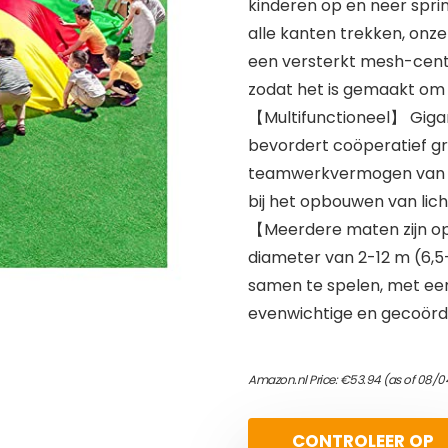
kinderen op en neer spri
alle kanten trekken, on
een versterkt mesh-cent
zodat het is gemaakt om
【Multifunctioneel】 Gigant
bevordert coöperatief gro
teamwerkvermogen van kin
bij het opbouwen van lic
【Meerdere maten zijn o
diameter van 2-12 m (6,5
samen te spelen, met een
evenwichtige en gecoördi
Amazon.nl Price:
€
53.94
(as of 08/0
CONTROLEER OP