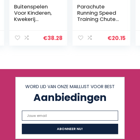
Buitenspelen
Parachute
Voor Kinderen,
Running Speed
Kwekerij
Training Chute
Rainbow
Fitness Kracht
Parachute
Paraplu
Zintuiglijk Spel,
Apparatuur
€
38.28
€
20.15
Binnen- En
Buitenactiviteite
n (Size :
4m/13.1ft…
WORD LID VAN ONZE MAILLIJST VOOR BEST
Aanbiedingen