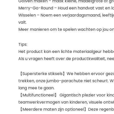
Golven maken – maak kleine, middelgrote of gr
Merry-Go-Round – Houd een handvat vast en loo
Wisselen – Noem een ​​verjaardagsmaand, leefti
valt.
Meer manieren om te spelen wachten op jou o
Tips:
Het product kan een lichte materiaalgeur hebbe
Als u vragen heeft over de productkwaliteit, ne
【Supersterke stiksels】We hebben ervoor gezorg
trekken, onze jumbo-parachute niet scheurt. 
lang mee te gaan.
【Multifunctioneel】 Gigantisch plezier voor kinde
teamwerkvermogen van kinderen, visuele ontwikk
【Meerdere maten zijn optioneel】Deze regenboo