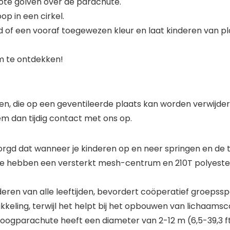
ote golven over de parachute.
p in een cirkel.
jd of een vooraf toegewezen kleur en laat kinderen van 
m te ontdekken!
n, die op een geventileerde plaats kan worden verwijder
em dan tijdig contact met ons op.
d dat wanneer je kinderen op en neer springen en de ti
We hebben een versterkt mesh-centrum en 210T polyester
ren van alle leeftijden, bevordert coöperatief groepsspel
eling, terwijl het helpt bij het opbouwen van lichaamsco
gparachute heeft een diameter van 2-12 m (6,5-39,3 ft