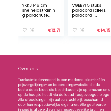
YKKJ 148 cm
VGEBY1 5 stuks
snelheidstrainin
paracord rollers,
g parachute,
paracord-
Chute
opwikkelaar,
weerstand
touw, wikkelaar,
parachute, sport
multifunctionele
€
12.71
€
14.15
& vrije tijd, sport,
roller voor
voetbal…
parachutetouw
en en…
Over ons
Turnlustmiddenmeer.nl is een moderne alles-in-één
prijsvergelijkings- en beoordelingswebsite die de
beste deals biedt die beschikbaar zijn op amazon en u
op de hoogte houdt via de laatst toegevoegde blogs.
Alle afbeeldingen zijn auteursrechtelijk beschermd
door hun respectievelijke eigenaren. Alle geciteerde
inhoud is afgeleid van hun respectievelijke bronnen.