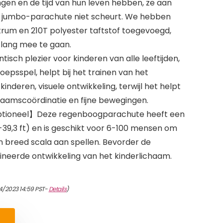
ngen en de tijd van hun leven hebben, ze aan
ze jumbo-parachute niet scheurt. We hebben
rum en 210T polyester taftstof toegevoegd,
 lang mee te gaan.
isch plezier voor kinderen van alle leeftijden,
epsspel, helpt bij het trainen van het
deren, visuele ontwikkeling, terwijl het helpt
haamscoördinatie en fijne bewegingen.
ptioneel】Deze regenboogparachute heeft een
-39,3 ft) en is geschikt voor 6-100 mensen om
 breed scala aan spellen. Bevorder de
neerde ontwikkeling van het kinderlichaam.
4/2023 14:59 PST-
Details
)