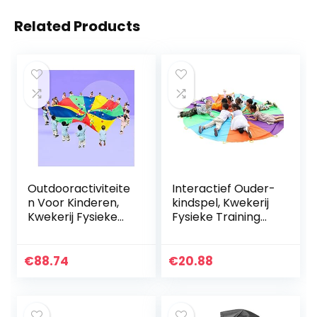
Related Products
Outdooractiviteite
Interactief Ouder-
n Voor Kinderen,
kindspel, Kwekerij
Kwekerij Fysieke
Fysieke Training
Training
Speel
Weerstand Speel
Parachutespellen,
Parachutespellen,
Lichaamscoördina
€
88.74
€
20.88
Trekvaste Oxford-
tietraining (Size :
stof…
2m/6…