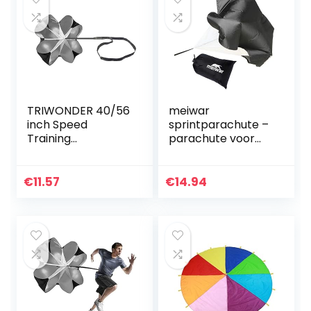
TRIWONDER 40/56
meiwar
inch Speed
sprintparachute –
Training
parachute voor
Resistance
snelheidstraining I
Parachute Running
renparachute
Sprint Chute voor
voor sprinttraining
€
11.57
€
14.94
Voetbal Sport
Power Speed
Training…