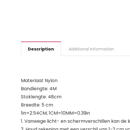
Description
Additional information
Materiaal: Nylon
Bandlengte: 4M
Stoklengte: 48cm
Breedte: 5 cm
1in=2.54CM, 1CM=10MM=0.39in
1. Vanwege licht- en schermverschillen kan de kl
2. Houd rekening met een verschil van 1-2 cm