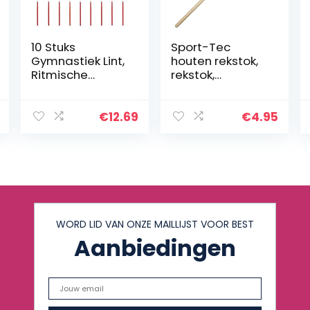
10 Stuks
Sport-Tec
Gymnastiek Lint,
houten rekstok,
Ritmische
rekstok,
Streamer Baton
trainingsrekstok,
Twirling
Ø 2,4cm, naturel,
Gymnastic
gelakt
€
12.69
€
4.95
Ribbon,
Gymnastiek Lint
voor Kinderen,
Danslinten…
WORD LID VAN ONZE MAILLIJST VOOR BEST
Aanbiedingen