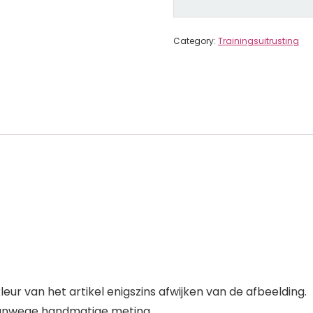
Category:
Trainingsuitrusting
eur van het artikel enigszins afwijken van de afbeelding.
 vanwege handmatige meting.