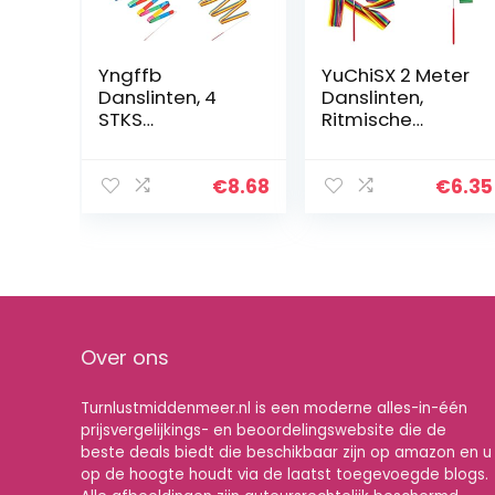
Yngffb
YuChiSX 2 Meter
Danslinten, 4
Danslinten,
STKS
Ritmische
Gymnastieklinte
Streamer Baton
n, Multicolor
Twirling
Artistieke
Gymnastic
€
8.68
€
6.35
Streamer
Ribbon, Rainbow
Ritmische
Gymnastic
Gymnastiek Lint
Ribbon Dance
Wands
Band with…
Streamers Met…
Over ons
Turnlustmiddenmeer.nl is een moderne alles-in-één
prijsvergelijkings- en beoordelingswebsite die de
beste deals biedt die beschikbaar zijn op amazon en u
op de hoogte houdt via de laatst toegevoegde blogs.