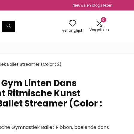
Nieuws en blogs lezen
0
Vergelijken
verlanglijst
k Ballet Streamer (Color : 2)
e Gym Linten Dans
nt Ritmische Kunst
allet Streamer (Color :
che Gymnastiek Ballet Ribbon, boeiende dans