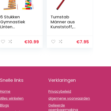
6 Stukken
Turnstab
Gymnastiek
Männer aus
Linten
Kunststoff,
Gymnastiek
Gymnastik Stab,
Streamer Lint
Trainingsstab,
Gym Dans
120 cm
€
10.99
€
7.95
Twirling Linten
Ritmische
Streamers
Ritmische
Gymnastiek…
Snelle links
Verklaringen
Home
Privacybeleid
Alles winkelen
algemene voorwaarden
Blogs
Gelieerde
openbaarmaking