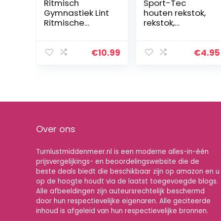
Ritmisch
Sport-Tec
Gymnastiek Lint
houten rekstok,
Ritmische
rekstok,
Streamers Kids
trainingsrekstok,
Gymnastics
Ø 2,4cm, naturel,
Ribbon
gelakt
€
10.99
€
4.95
Ritmische
Gymnastiek
Streamers Met
29cm Stick
Voor…
Over ons
Turnlustmiddenmeer.nl is een moderne alles-in-één
prijsvergelijkings- en beoordelingswebsite die de
beste deals biedt die beschikbaar zijn op amazon en u
op de hoogte houdt via de laatst toegevoegde blogs.
Alle afbeeldingen zijn auteursrechtelijk beschermd
door hun respectievelijke eigenaren. Alle geciteerde
inhoud is afgeleid van hun respectievelijke bronnen.