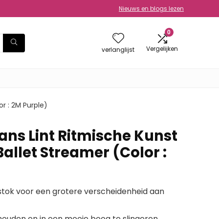
Nieuws en blogs lezen
0
Vergelijken
verlanglijst
r : 2M Purple)
ans Lint Ritmische Kunst
allet Streamer (Color :
stok voor een grotere verscheidenheid aan
ouden en in een mooie boog te slingeren.