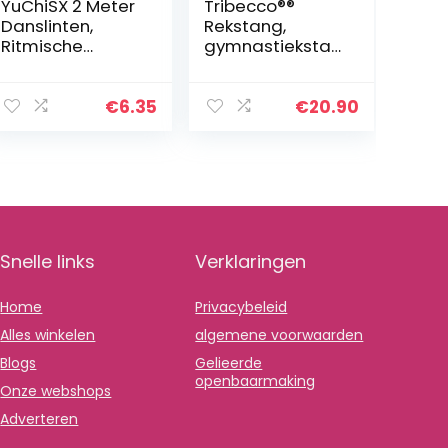
YuChiSX 2 Meter
Tribecco®®
Danslinten,
Rekstang,
Ritmische
gymnastiekstan
Streamer Baton
g, metalen
Twirling
stang, 90 cm,
Gymnastic
grijs
€
6.35
€
20.90
Ribbon, Rainbow
Gymnastic
Ribbon Dance
Band with…
Snelle links
Verklaringen
Home
Privacybeleid
Alles winkelen
algemene voorwaarden
Blogs
Gelieerde
openbaarmaking
Onze webshops
Adverteren