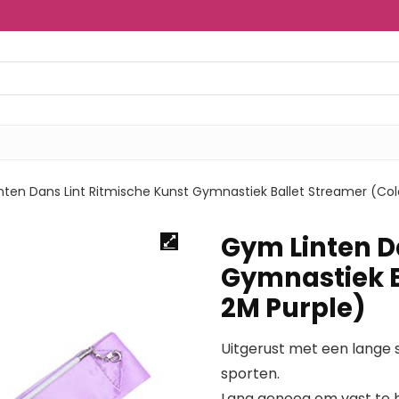
ten Dans Lint Ritmische Kunst Gymnastiek Ballet Streamer (Colo
Gym Linten D
Gymnastiek B
2M Purple)
Uitgerust met een lange 
sporten.
Lang genoeg om vast te h