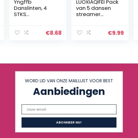
Yngffb
LUOXIAQIFEI Pack
Danslinten, 4
van 5 dansen
STKS
streamer
Gymnastieklinte
ritmische
n, Multicolor
gymnastiekban
Artistieke
den 2 meter
€
8.68
€
9.99
Streamer
voor kinderen,
Ritmische
meisjes, dans,
Gymnastiek Lint
gym, circus
Wands
Streamers Met…
WORD LID VAN ONZE MAILLIJST VOOR BEST
Aanbiedingen