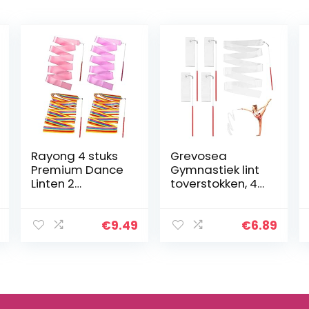
Rayong 4 stuks
Grevosea
Premium Dance
Gymnastiek lint
Linten 2
toverstokken, 4
meter/(6,6 ft)
stuks dansende
ritmisch
lint streamers
gymnastiek lint,
met 30 cm lint
€
9.49
€
6.89
gymnastiek lint
toverstaf wit
voor kinderen,
ritmische
Baton…
gymnastiek…