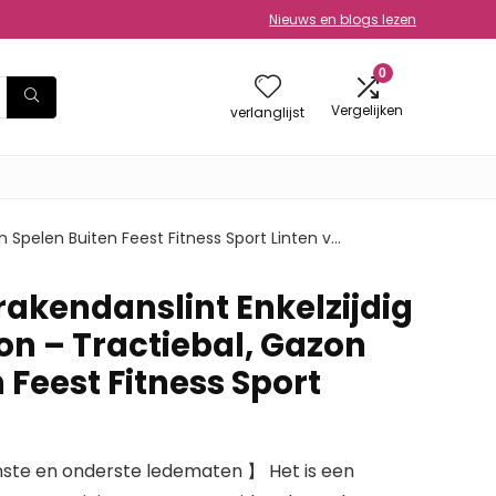
Nieuws en blogs lezen
0
Vergelijken
verlanglijst
n Spelen Buiten Feest Fitness Sport Linten v…
Drakendanslint Enkelzijdig
n – Tractiebal, Gazon
 Feest Fitness Sport
ste en onderste ledematen 】 Het is een