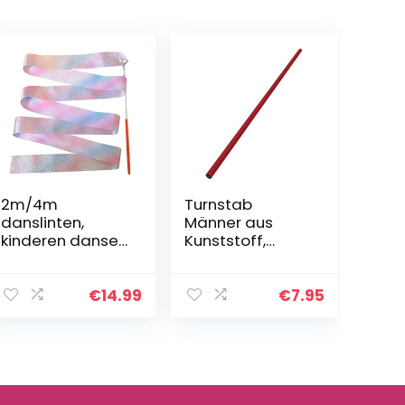
2m/4m
Turnstab
danslinten,
Männer aus
kinderen dansen
Kunststoff,
gymnastiek lint
Gymnastik Stab,
toverstaf,
Trainingsstab,
glinsterende
120 cm
€
14.99
€
7.95
ritmische
artistieke ballet
draaiende
linten…