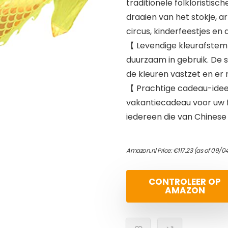
traditionele folkloristisc
draaien van het stokje, a
circus, kinderfeestjes en 
【 Levendige kleurafstemm
duurzaam in gebruik. De 
de kleuren vastzet en er n
【 Prachtige cadeau-idee
vakantiecadeau voor uw f
iedereen die van Chinese s
Amazon.nl Price:
€
117.23
(as of 09/0
CONTROLEER OP
AMAZON