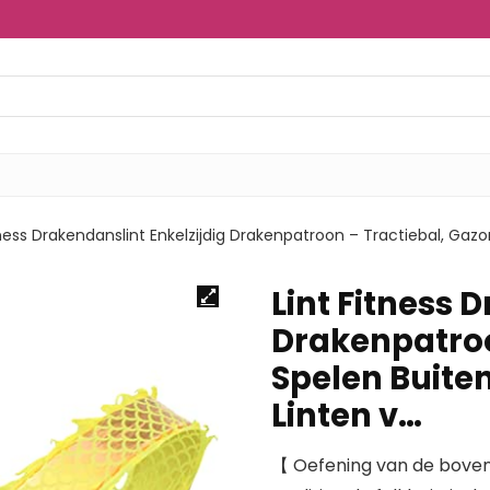
tness Drakendanslint Enkelzijdig Drakenpatroon – Tractiebal, Gazo
Lint Fitness 
Drakenpatroo
Spelen Buiten
Linten v…
【 Oefening van de boven