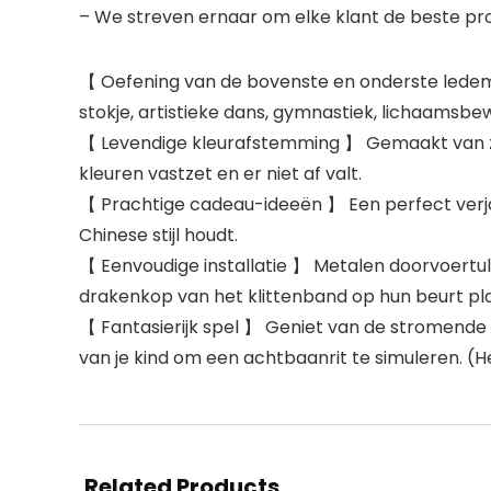
– We streven ernaar om elke klant de beste pro
【 Oefening van de bovenste en onderste ledemat
stokje, artistieke dans, gymnastiek, lichaamsbew
【 Levendige kleurafstemming 】 Gemaakt van zijd
kleuren vastzet en er niet af valt.
【 Prachtige cadeau-ideeën 】 Een perfect verjaa
Chinese stijl houdt.
【 Eenvoudige installatie 】 Metalen doorvoert
drakenkop van het klittenband op hun beurt pla
【 Fantasierijk spel 】 Geniet van de stromende b
van je kind om een achtbaanrit te simuleren. (
Related Products