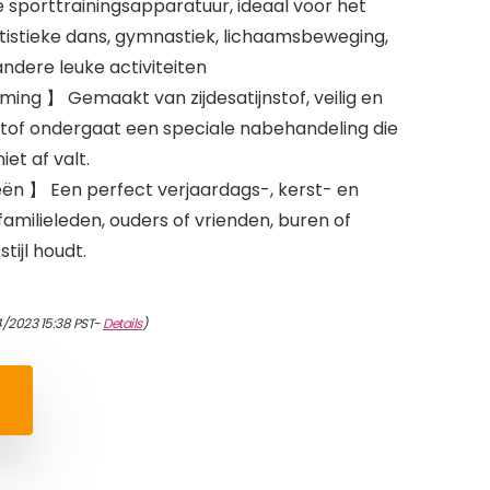
he sporttrainingsapparatuur, ideaal voor het
rtistieke dans, gymnastiek, lichaamsbeweging,
andere leuke activiteiten
ing 】 Gemaakt van zijdesatijnstof, veilig en
stof ondergaat een speciale nabehandeling die
iet af valt.
ën 】 Een perfect verjaardags-, kerst- en
amilieleden, ouders of vrienden, buren of
tijl houdt.
4/2023 15:38 PST-
Details
)