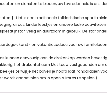
ducten en diensten te bieden, uw tevredenheid is ons doe
en 】 Het is een traditionele folkloristische sporttraini
eging, circus, kinderfeestjes en andere leuke activiteiten
esatijnstof, veilig en duurzaam in gebruik. De stof ond
rdags-, kerst- en vakantiecadeau voor uw familieleden, 
ules kunnen eenvoudig aan de drakenkop worden bevestig
kkerig, het drakenlichaam Met touw vastgebonden om de i
eekjes terwijl je het boven je hoofd laat ronddraaien vo
Het wordt aanbevolen om in open ruimtes te spelen.)