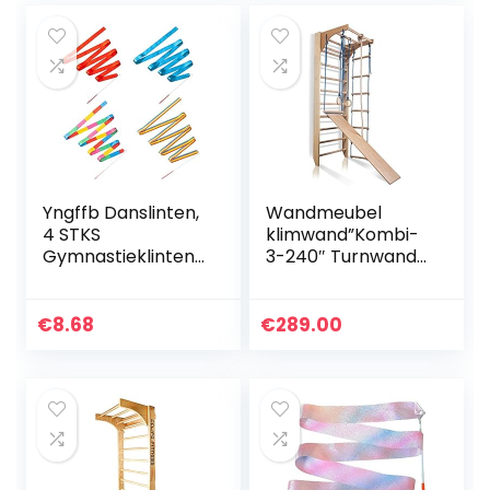
Danslinten…
Yngffb Danslinten,
Wandmeubel
4 STKS
klimwand”Kombi-
Gymnastieklinten,
3-240″ Turnwand
Multicolor
Fitness
Artistieke
Sportapparaat
Streamer
klimrek hout –
€
8.68
€
289.00
Ritmische
Certificaat – EU-
Gymnastiek Lint
OPSLAGPLAATS
Wands Streamers
Met…