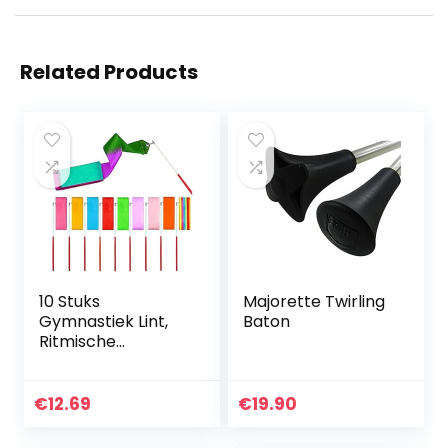
Related Products
10 Stuks
Majorette Twirling
Gymnastiek Lint,
Baton
Ritmische
Streamer Baton
Twirling Gymnastic
Ribbon,
€
12.69
€
19.90
Gymnastiek Lint
voor Kinderen,