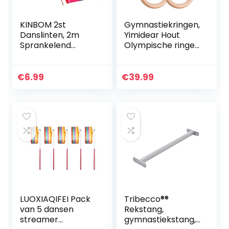
KINBOM 2st
Gymnastiekringen,
Danslinten, 2m
Yimidear Hout
Sprankelend
Olympische ringen
Danslint Lange
met Gespriemen
Lintslingers
Houten gymringen
Gymnastieklinten
voor
€
6.99
€
39.99
voor Kinderen
Krachttraining,
Training
Crossfit, Pull…
Talentenjacht…
LUOXIAQIFEI Pack
Tribecco®®
van 5 dansen
Rekstang,
streamer
gymnastiekstang,