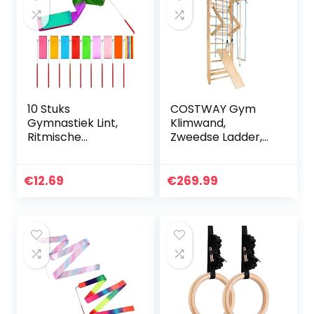
10 Stuks
COSTWAY Gym
Gymnastiek Lint,
Klimwand,
Ritmische
Zweedse Ladder,
Streamer Baton
Kinderen
Twirling Gymnastic
Gymnastiek
Ribbon,
Klimmen muur,
€
12.69
€
269.99
Gymnastiek Lint
Trainer voor
voor Kinderen,
Houtophanging,
Danslinten…
Fitness…