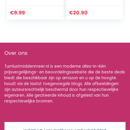
ritmische
metalen stang, 90
gymnastiekbande
cm, grijs
n 2 meter voor
€
9.99
€
20.90
kinderen, meisjes,
dans, gym, circus
Over ons
Turnlustmiddenmeer.nl is een moderne alles-in-één
prijsvergelijkings- en beoordelingswebsite die de beste deals
biedt die beschikbaar zijn op amazon en u op de hoogte
houdt via de laatst toegevoegde blogs. Alle afbeeldingen
zijn auteursrechtelijk beschermd door hun respectievelijke
eigenaren. Alle geciteerde inhoud is afgeleid van hun
respectievelijke bronnen.