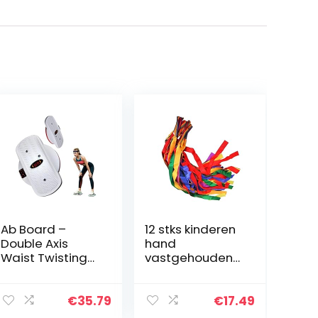
Ab Board –
12 stks kinderen
Double Axis
hand
Waist Twisting
vastgehouden
Disc, Split Type
danslint helder
Twist Board for
regenboog
Aerobic Exercise,
streamer
€
35.79
€
17.49
Full Body Toning
professionele