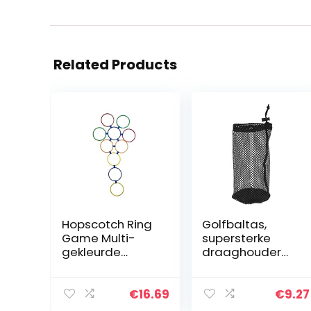
Related Products
Hopscotch Ring
Golfbaltas,
Game Multi-
supersterke
gekleurde
draaghouder
plastic ringen en
Golfbalhouder,
connectoren
voor golfclubs
voor binnen- of
Golfbaan
€
16.69
€
9.27
buitengebruik