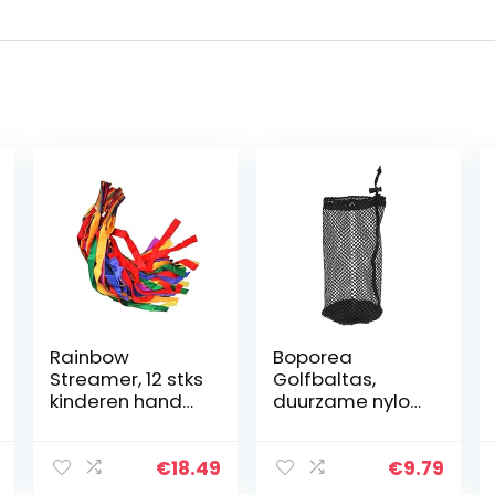
Rainbow
Boporea
Streamer, 12 stks
Golfbaltas,
kinderen hand
duurzame nylon
vastgehouden
mesh-tas met
danslint helder
trekkoord. Nylon
regenboog
golfbal mesh
€
18.49
€
9.79
streamer
tas opbergtas,