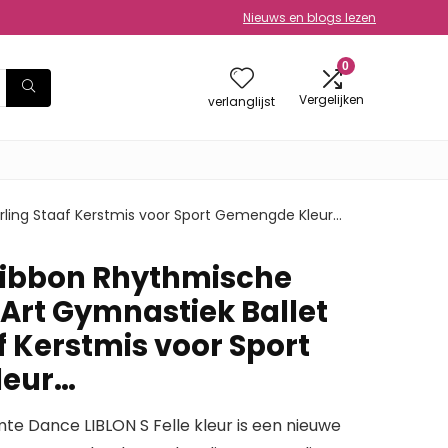
Nieuws en blogs lezen
0
Vergelijken
verlanglijst
ling Staaf Kerstmis voor Sport Gemengde Kleur…
ibbon Rhythmische
Art Gymnastiek Ballet
f Kerstmis voor Sport
leur…
te Dance LIBLON S Felle kleur is een nieuwe