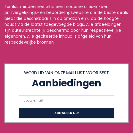
Turnlustmiddenmeer.nl is een moderne alles-in-één
prijsvergelijkings- en beoordelingswebsite die de beste deals
biedt die beschikbaar zijn op amazon en u op de hoogte
houdt via de laatst toegevoegde blogs. Alle afbeeldingen
zijn auteursrechtelijk beschermd door hun respectievelijke
eigenaren. Alle geciteerde inhoud is afgeleid van hun
respectievelijke bronnen.
WORD LID VAN ONZE MAILLIJST VOOR BEST
Aanbiedingen