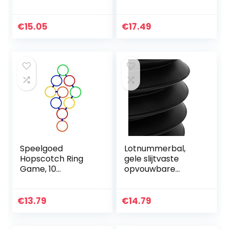
Bag, Nero, Scuola &
danslint helder
Tempo Libero
regenboog
streamer
€
15.05
€
17.49
professionele
sportschool
twirling tools…
Speelgoed
Lotnummerbal,
Hopscotch Ring
gele slijtvaste
Game, 10
opvouwbare
veelkleurige
nummerballen
plastic ringen en 9
Interessant
connectoren
elastiek voor
€
13.79
€
14.79
Creative Play Set
staafsteun(geel)
voor meisjes en