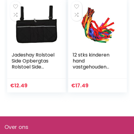
jongens…
Jadeshay Rolstoel
12 stks kinderen
Side Opbergtas
hand
Rolstoel Side
vastgehouden
Opknoping
danslint helder
Opbergtas Multi
regenboog
Pocket Armsteun
streamer
€
12.49
€
17.49
Pouch Bag Rolstoel
professionele
Armsteun…
sportschool
twirling tools…
Over ons