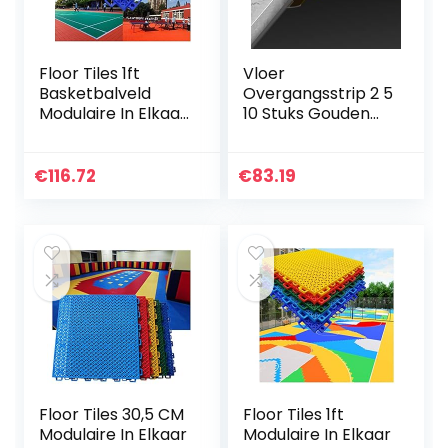
Floor Tiles 1ft
Vloer
Basketbalveld
Overgangsstrip 2 5
Modulaire In Elkaar
10 Stuks Gouden
Grijpende
Overgangsstrip
Sportvloertegels,
Voor Tapijt Naar
Buitensportvloer
Tegels/Naar
€
116.72
€
83.19
Met
Tapijt/Naar
Afwateringsgaten
Houten Vloer, Kan…
…
Floor Tiles 30,5 CM
Floor Tiles 1ft
Modulaire In Elkaar
Modulaire In Elkaar