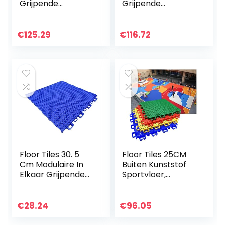
Grijpende
Grijpende
Bewegingsvloerte
Sportvloertegels,
gels, Buiten Binnen
Basketbalveld
Antislip Slijtvast
Buiten Kunststof
€
125.29
€
116.72
Kleur DIY…
Sportvloer,
Kleuterschool…
Floor Tiles 30. 5
Floor Tiles 25CM
Cm Modulaire In
Buiten Kunststof
Elkaar Grijpende
Sportvloer,
Vloertegels,
Modulaire In Elkaar
Kleuterschool
Grijpende
Amusement Park
Sportvloertegels,
€
28.24
€
96.05
School School
Voor
Speeltuin…
Basketbalveld…