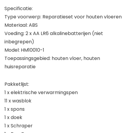
Specificatie:
Type voorwerp: Reparatieset voor houten vloeren
Materiaal: ABS
Voeding: 2 x AA LR6 alkalinebatterijen (niet
inbegrepen)
Model: HM10010-1
Toepassingsgebied: houten vloer, houten
huisreparatie
Pakketlijst:
1 x elektrische verwarmingspen
11 x wasblok
1 x spons
1 x doek
1 x Schraper