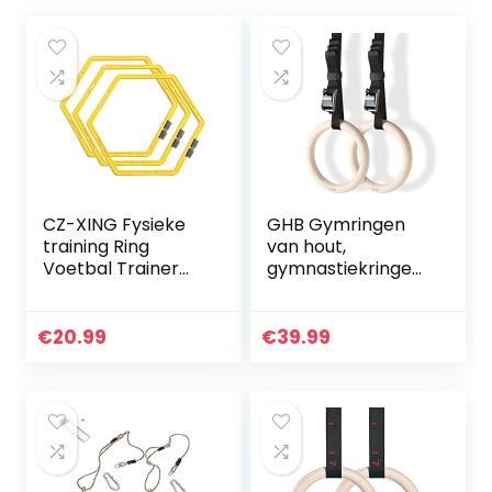
CZ-XING Fysieke
GHB Gymringen
training Ring
van hout,
Voetbal Trainer
gymnastiekringen
Ladders hindert
met verstelbare
snelheid ringen
gespen, voor
snelheid snelle
fitnesstraining, 28
€
20.99
€
39.99
voetenwerk
mm/32 mm
training…