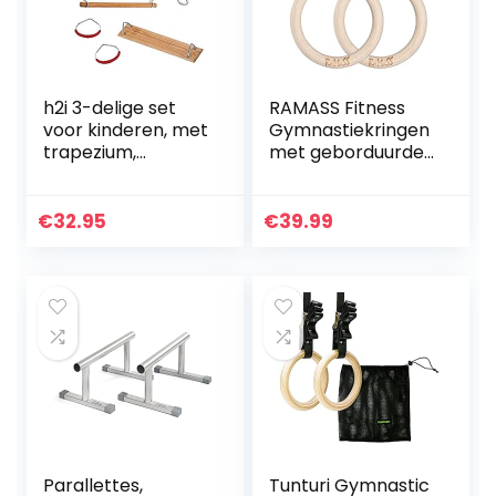
h2i 3-delige set
RAMASS Fitness
voor kinderen, met
Gymnastiekringen
trapezium,
met geborduurde
turnringen en
nummers op de
schommel,
bandjes, perfect
inclusief
voor gymnastiek
€
32.95
€
39.99
karabijnhaken om
Calisthenics
op te hangen…
Parallettes,
Tunturi Gymnastic