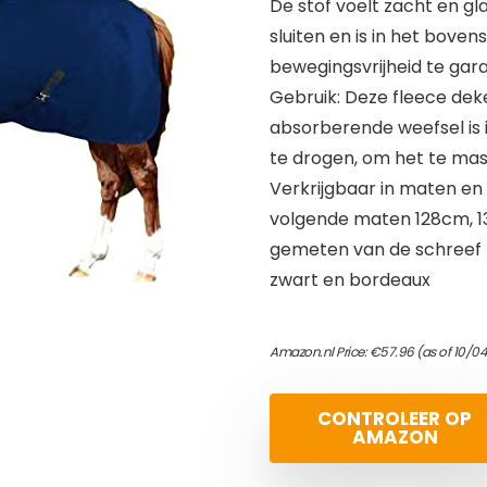
De stof voelt zacht en gl
sluiten en is in het bov
bewegingsvrijheid te ga
Gebruik: Deze fleece deken
absorberende weefsel is 
te drogen, om het te mas
Verkrijgbaar in maten en 
volgende maten 128cm, 1
gemeten van de schreef to
zwart en bordeaux
Amazon.nl Price:
€
57.96
(as of 10/0
CONTROLEER OP
AMAZON