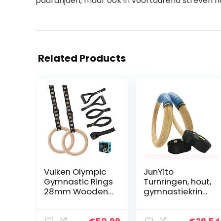
paardrijden, maar ook in voortdurend streven na
Related Products
Vulken Olympic
JunYito
Gymnastic Rings
Turnringen, hout,
28mm Wooden
gymnastiekring
Gym Rings with
en, paar, voor
Number And
outdoor en