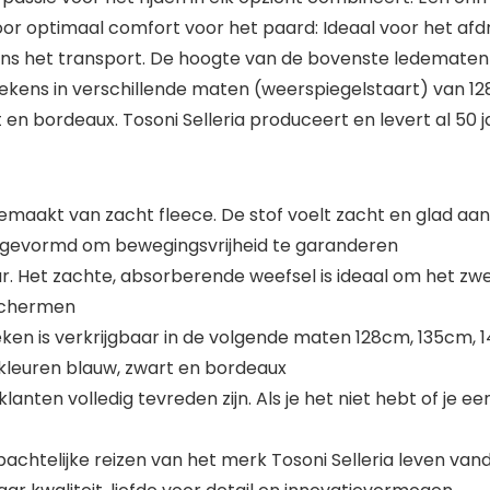
oor optimaal comfort voor het paard: Ideaal voor het af
dens het transport. De hoogte van de bovenste ledemate
kens in verschillende maten (weerspiegelstaart) van 12
t en bordeaux. Tosoni Selleria produceert en levert al 50
aakt van zacht fleece. De stof voelt zacht en glad aan. 
 gevormd om bewegingsvrijheid te garanderen
aar. Het zachte, absorberende weefsel is ideaal om het z
eschermen
eken is verkrijgbaar in de volgende maten 128cm, 135cm
e kleuren blauw, zwart en bordeaux
anten volledig tevreden zijn. Als je het niet hebt of je e
achtelijke reizen van het merk Tosoni Selleria leven van