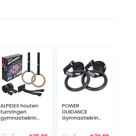
ALPIDEX houten
POWER
turnringen
GUIDANCE
gymnastiekring
Gymnastiekring
en inclusief
en 28 mm/32
deuranker en
mm Wood & ABS