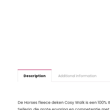
Description
Additional information
De Horses fleece deken Cosy Walk is een 100% It
Selleria, die grote ervaring en competentie met