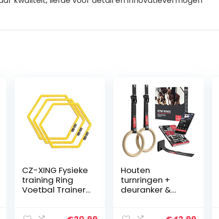
ar kwaliteit, liefde voor detail en innovatievermogen
CZ-XING Fysieke
Houten
training Ring
turnringen +
Voetbal Trainer
deuranker &
Ladders hindert
trainings-e-
snelheid ringen
book –