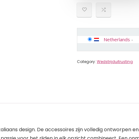
Netherlands
-
Category:
Wedstrijduitrusting
aliaans design. De accessoires zijn volledig ontworpen e
 passie voor het rijden in elk opzicht combineert. Een on