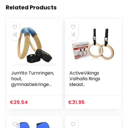
Related Products
JunYito Turnringen,
ActiveVikings
hout,
Valhalla Rings
gymnastiekringen,
ideaal
paar, voor outdoor
trainingsapparaat
en indoor,
voor thuis en
fitnessringen,
buiten, turnringen,
€
29.54
€
31.95
ringen voor
gymnastiekringen
mannen, vrouwen…
met riemen…