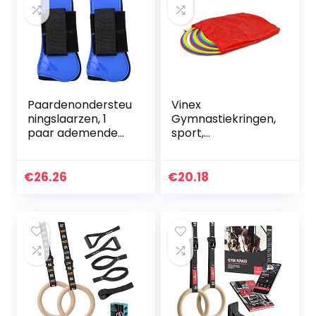
Paardenondersteu
Vinex
ningslaarzen, 1
Gymnastiekringen,
paar ademende
sport,
paardenruggen
coördinatieringen,
Springende
set van 12 banden,
beenbeschermers
meerkleurige
€
26.26
€
20.18
Ondersteuning
gymnastiekbande
Wrap
n voor kinderen
Paardensport…
en…