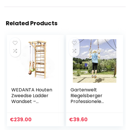
Related Products
WEDANTA Houten
Gartenwelt
Zweedse Ladder
Riegelsberger
Wandset –
Professionele
Kinderkraampjes
ringen van gelakt
voor Oefening –
hout turnringen
Kinderen Zweedse
gymnastiekringen
€
239.00
€
39.60
Gymnastiekmuur
touwringen om op