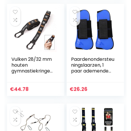
Gym – Houten…
te hangen…
Vulken 28/32 mm
Paardenondersteu
houten
ningslaarzen, 1
gymnastiekringen
paar ademende
met verstelbare
paardenruggen
genummerde
Springende
banden.
beenbeschermers
€
44.78
€
26.26
Olympische ringen
Ondersteuning
voor kerntraining
Wrap
en…
Paardensport…