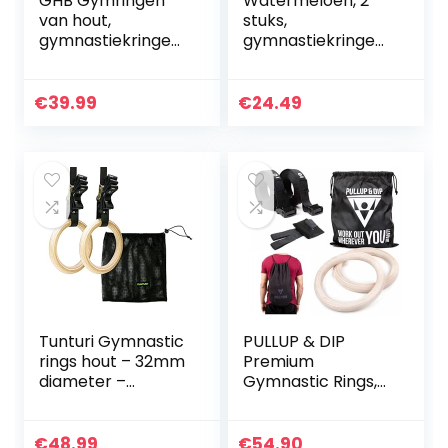
GHB Gymringen
Watermeloen, 2
van hout,
stuks,
gymnastiekringen
gymnastiekringen,
met verstelbare
hout, Olympische
gespen, voor
ringen,
fitnesstraining, 28
gymnastiek,
€
39.99
€
24.49
mm/32 mm
trainingsringen
voor
krachttraining,
pull…
Tunturi Gymnastic
PULLUP & DIP
rings hout – 32mm
Premium
diameter –
Gymnastic Rings,
inclusief riem
Wooden Gym
Rings for
Calisthenics –
€
48.99
€
54.90