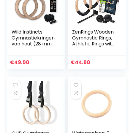
Wild Instincts
ZenRings Wooden
Gymnastiekringen
Gymnastic Rings,
van hout (28 mm
Athletic Rings with
en 32 mm) met
Door Anchor &
WebApp | turn-
Straps, CrossFit
ringen |
Workout
€
49.90
€
44.90
fitnessringen |
Equipment for
gymringen…
Home…