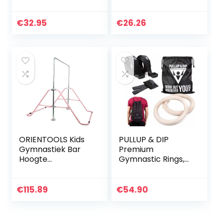
turnringen en
paardenruggen
schommel,
Springende
inclusief
beenbeschermers
€
32.95
€
26.26
karabijnhaken om
Ondersteuning
op te hangen…
Wrap
Paardensport…
ORIENTOOLS Kids
PULLUP & DIP
Gymnastiek Bar
Premium
Hoogte
Gymnastic Rings,
Verstelbare
Wooden Gym
Horizontale Bars
Rings for
Vouwen
Calisthenics –
€
115.89
€
54.90
Gymnastiek Junior
Wide Straps with
Training Bar voor
Length Markings +
Thuis
Door Anchor…