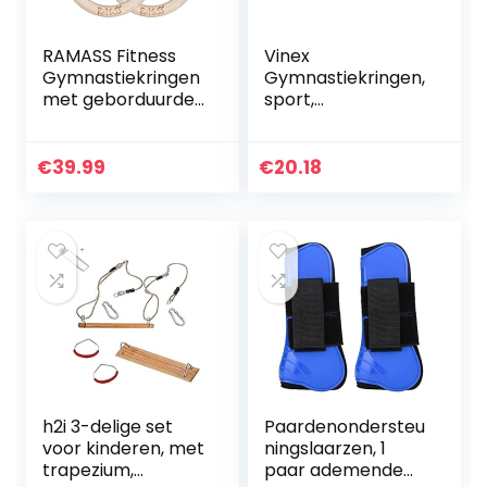
RAMASS Fitness
Vinex
Gymnastiekringen
Gymnastiekringen,
met geborduurde
sport,
nummers op de
coördinatieringen,
bandjes, perfect
set van 12 banden,
voor gymnastiek
meerkleurige
€
39.99
€
20.18
Calisthenics
gymnastiekbande
n voor kinderen
en…
h2i 3-delige set
Paardenondersteu
voor kinderen, met
ningslaarzen, 1
trapezium,
paar ademende