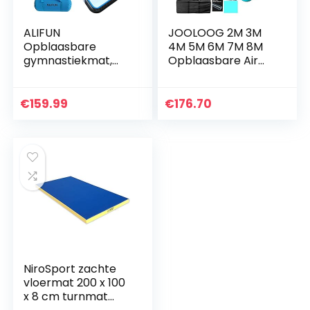
ALIFUN
JOOLOOG 2M 3M
Opblaasbare
4M 5M 6M 7M 8M
gymnastiekmat,
Opblaasbare Air
turnmat, 3 m,
Gymnastiek Mat
trainingsmat, dik, 10
Training Matten
cm, 20 cm,
10/20 CM Dikte
€
159.99
€
176.70
lichtgroen met
Gymnastiek voor
luchtpomp
Thuisgebruik…
NiroSport zachte
vloermat 200 x 100
x 8 cm turnmat