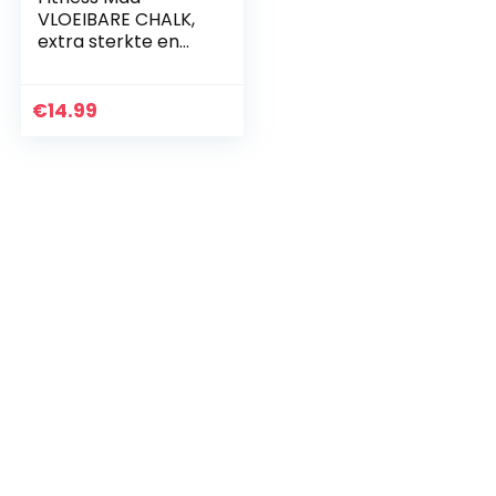
VLOEIBARE CHALK,
extra sterkte en
zweetvrije hand,
krijt voor klimmen,
gewichtheffen en
€
14.99
crossfit, gemaakt
in…