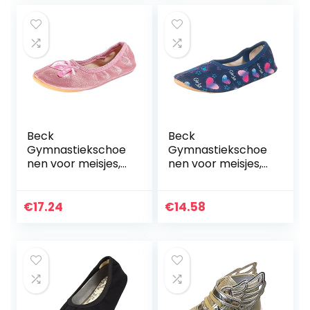
LED…
Beck
Beck
Gymnastiekschoe
Gymnastiekschoe
nen voor meisjes,
nen voor meisjes,
roze roze 03, 23 EU
Blauw
donkerblauw 05,
36 EU
€
17.24
€
14.58