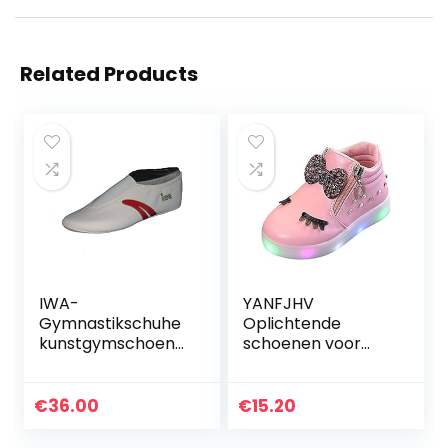
Related Products
IWA-
YANFJHV
Gymnastikschuhe
Oplichtende
kunstgymschoene
schoenen voor
n iwa 402
meisjes, enkele
schoenen,
turnschoenen,
€
36.00
€
15.20
jongens, sneakers,
knipperschoenen,