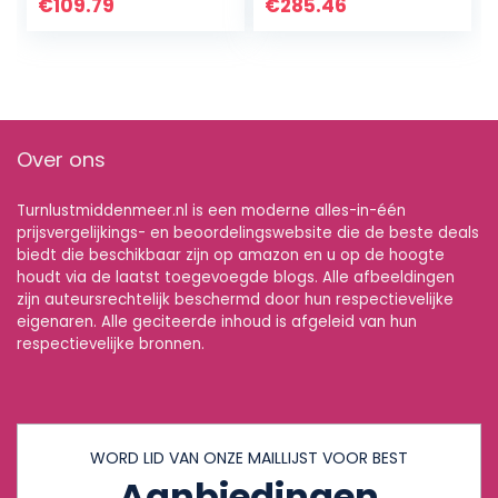
Kleurrijke Puzzel
Slijtvaste
€
109.79
€
285.46
Plastic Vloermat…
Buitenkleurige
Kleurrijke…
Over ons
Turnlustmiddenmeer.nl is een moderne alles-in-één
prijsvergelijkings- en beoordelingswebsite die de beste deals
biedt die beschikbaar zijn op amazon en u op de hoogte
houdt via de laatst toegevoegde blogs. Alle afbeeldingen
zijn auteursrechtelijk beschermd door hun respectievelijke
eigenaren. Alle geciteerde inhoud is afgeleid van hun
respectievelijke bronnen.
WORD LID VAN ONZE MAILLIJST VOOR BEST
Aanbiedingen