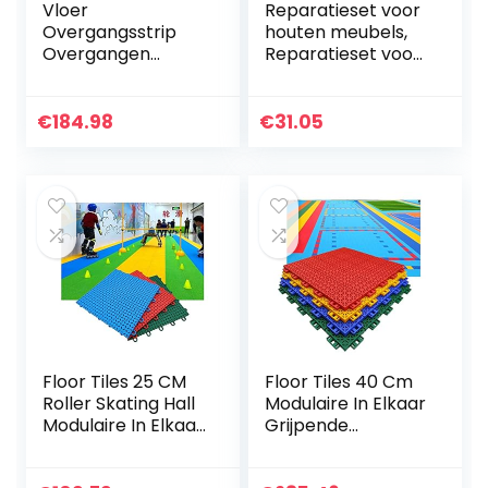
Vloer
Reparatieset voor
Overgangsstrip
houten meubels,
Overgangen
Reparatieset voor
Vloerdrempel –
hardhouten
Tegel Naar
laminaatvloeren
Tapijt/Tapijten
met 11-delige
€
184.98
€
31.05
Naar Tegels/Tapijt
sneldrogende
Naar Vloeren…
wasvuller…
Floor Tiles 25 CM
Floor Tiles 40 Cm
Roller Skating Hall
Modulaire In Elkaar
Modulaire In Elkaar
Grijpende
Grijpende
Sportbodemtegels
Vloertegels, DIY
, Niet-slip En