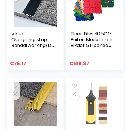
Vloer
Floor Tiles 30.5CM
Overgangsstrip
Buiten Modulaire In
Randafwerking/Dr
Elkaar Grijpende
empelafdekking/T
Vloertegels,
apijt Overgang
Kleuterschool
Aluminium Strips –
Speelplaats Park
€
76.17
€
148.87
Tapijten om te
Sportvloer…
betegelen…