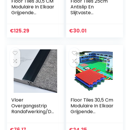
Floor Tiles 30,5 CM
Floor Tiles 25cm
Modulaire In Elkaar
Antislip En
Grijpende
Slijtvaste
Bewegingsvloerte
Sportvloer Voor
gels, Buiten Binnen
Basketbalveld,
Antislip Slijtvast
Modulaire In Elkaar
€
125.29
€
30.01
Kleur DIY…
Grijpende
Sportvloertegels…
Vloer
Floor Tiles 30,5 Cm
Overgangsstrip
Modulaire In Elkaar
Randafwerking/Dr
Grijpende
empelafdekking/T
Vloertegels，
apijt Overgang
Gymnasium
Aluminium Strips –
Basketbalveld
€
76.17
€
24.25