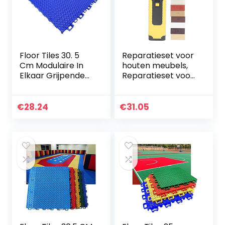
Floor Tiles 30. 5
Reparatieset voor
Cm Modulaire In
houten meubels,
Elkaar Grijpende
Reparatieset voor
Vloertegels,
hardhouten
Kleuterschool
laminaatvloeren
Amusement Park
met 11-delige
€
28.24
€
31.05
School School
sneldrogende
Speeltuin…
wasvuller…