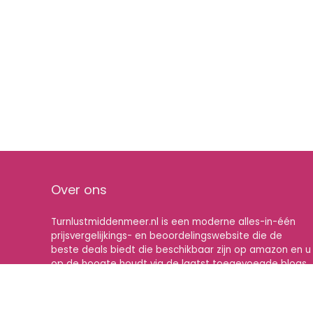
Over ons
Turnlustmiddenmeer.nl is een moderne alles-in-één
prijsvergelijkings- en beoordelingswebsite die de
beste deals biedt die beschikbaar zijn op amazon en u
op de hoogte houdt via de laatst toegevoegde blogs.
Alle afbeeldingen zijn auteursrechtelijk beschermd
door hun respectievelijke eigenaren. Alle geciteerde
inhoud is afgeleid van hun respectievelijke bronnen.