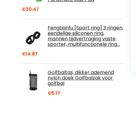
€
30.47
Fengtianfu [Sport ring] 3 ringen,
eendelige siliconen ring,
mannen tijdvertraging vaste
sporter, multifunctionele ring…
€
14.87
Golfbaltas, dikker ademend
nylon doek Golfbalzak voor
golfbal
€
5.17