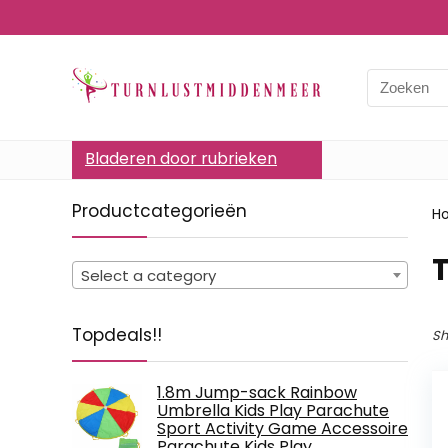
Bladeren door rubrieken
Productcategorieën
H
‎
Select a category
Topdeals!!
Sh
1.8m Jump-sack Rainbow
Umbrella Kids Play Parachute
Sport Activity Game Accessoire
Parachute Kids Play