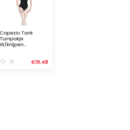
Capezio Tank
Turnpakje
W/knijpen
voorzijde 126 cm
Capezio Klasse
Collectie
€
19.48