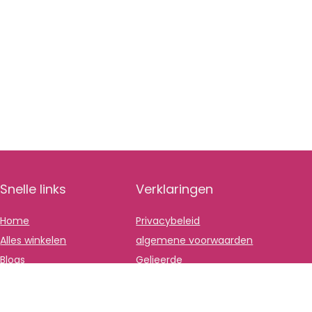
Snelle links
Verklaringen
Home
Privacybeleid
Alles winkelen
algemene voorwaarden
Blogs
Gelieerde
openbaarmaking
Onze webshops
Adverteren