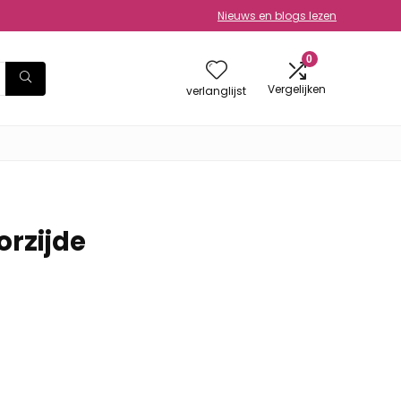
Nieuws en blogs lezen
0
Vergelijken
verlanglijst
orzijde