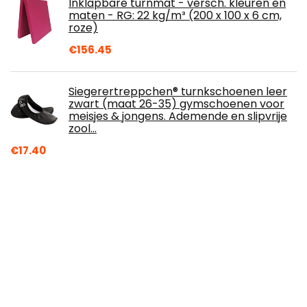
Inklapbare turnmat - versch. kleuren en
maten - RG: 22 kg/m³ (200 x 100 x 6 cm,
roze)
€
156.45
Siegerertreppchen® turnkschoenen leer
zwart (maat 26-35) gymschoenen voor
meisjes & jongens. Ademende en slipvrije
zool…
€
17.40
Floor Tiles 25CM Modulaire In Elkaar
Grijpende Vloertegels, Outdoor Stadion
Pretpark Basketbalveld DIY Splicing…
€
30.31
Golfbaltas, nylon golfbalhouder, voor
golfclubs golfbaan