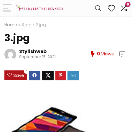
0
Home
»
3.jpg
»
3.jpg
3.jpg
Stylishweb
0
Views
September 15, 2021
0
Save