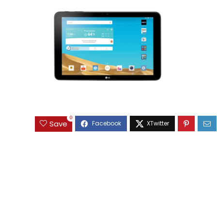
0
Save