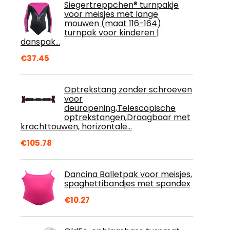
Siegertreppchen® turnpakje
voor meisjes met lange
mouwen (maat 116-164)
turnpak voor kinderen |
danspak…
€
37.45
Optrekstang zonder schroeven
voor
deuropening,Telescopische
optrekstangen,Draagbaar met
krachttouwen, horizontale…
€
105.78
Dancina Balletpak voor meisjes,
spaghettibandjes met spandex
€
10.27