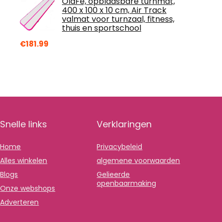
OldFe, opblaasbare turnmat,
400 x 100 x 10 cm, Air Track
valmat voor turnzaal, fitness,
thuis en sportschool
€
181.99
Snelle links
Verklaringen
Home
Privacybeleid
Alles winkelen
algemene voorwaarden
Blogs
Gelieerde
openbaarmaking
Onze webshops
Adverteren