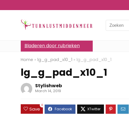
Bladeren door rubrieken
Home
»
lg_g_pad_x10_1
»
lg_g_pad_x10_1
lg_g_pad_x10_1
Stylishweb
March 14, 2019
0
Save